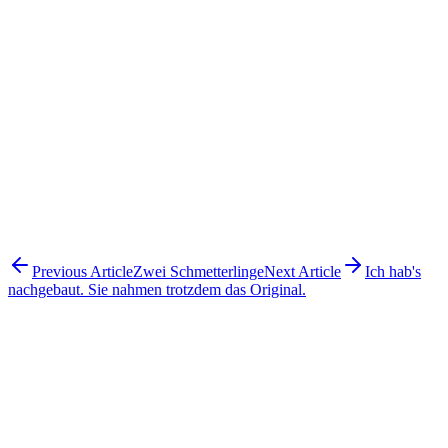
Einzeln und frei wie ein Baum,
brüderlich wie ein
Wald,
so wollen wir leben.
Previous Article
Zwei Schmetterlinge
Next Article
Ich hab's
nachgebaut. Sie nahmen trotzdem das Original.
July 24, 2026
Ich hab's nachgebaut. Sie nahmen trotzdem das Original.