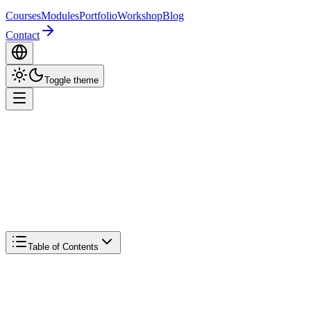
Courses
Modules
Portfolio
Workshop
Blog
Contact
Toggle theme
May 10, 2026
8 min read
ai
mentor
stigmergy
substrat
wald
extended-mind
Share
Table of Contents