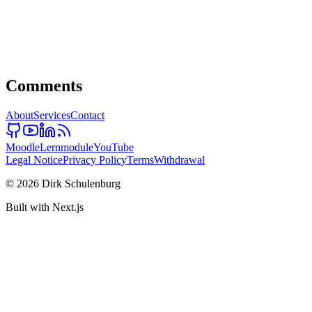
development per hour of e-learning. And we only attempt things we
believe we’re capable of. Three barriers that AI is blowing apart
right now, and what it means for education.
ai
education
stigmergy
post-work
edtech
12 min read
Comments
About
Services
Contact
Moodle
Lernmodule
YouTube
Legal Notice
Privacy Policy
Terms
Withdrawal
© 2026 Dirk Schulenburg
Built with Next.js